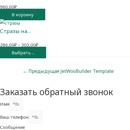
960,00
₽
В корзину
Стразы на...
286,00
₽
–
303,00
₽
Выбрать ...
Навигация
←
Предыдущая JetWooBuilder Template
по
Заказать обратный звонок
записям
Имя
Ваш телефон
Сообщение