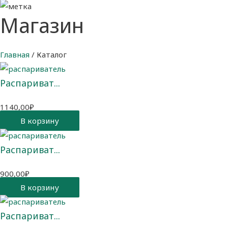
Магазин
Главная
/ Каталог
Распариват...
1140,00
₽
В корзину
Распариват...
900,00
₽
В корзину
Распариват...