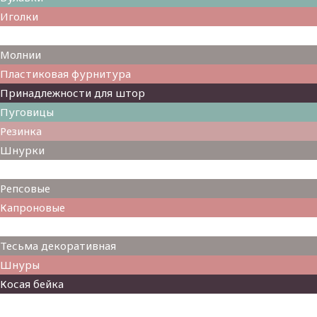
Иголки
Металлофурнитура
Молнии
Пластиковая фурнитура
Принадлежности для штор
Пуговицы
Резинка
Шнурки
Атласные
Репсовые
Капроновые
Кружева
Тесьма декоративная
Шнуры
Косая бейка
Разное