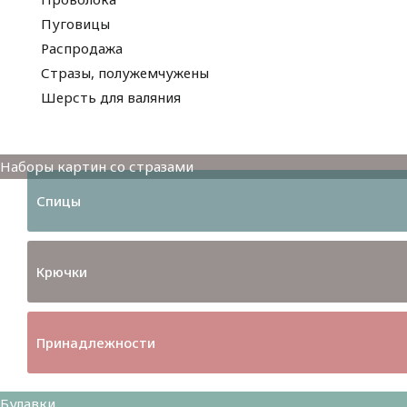
Пуговицы
Распродажа
Стразы, полужемчужены
Шерсть для валяния
Наборы для вышивания
Наборы картин со стразами
Спицы
Крючки
Принадлежности
Булавки