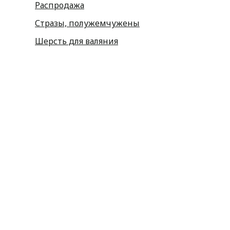
Распродажа
Стразы, полужемчужены
Шерсть для валяния
Наборы для вышивания
Наборы картин со стразами
Спицы
Крючки
Принадлежности
Булавки
Иголки
Металлофурнитура
Молнии
Пластиковая фурнитура
Принадлежности для штор
Пуговицы