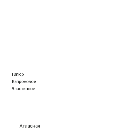
Резинка
Шнурки
Атласные
Репсовые
Капроновые
Кружева
Тесьма декоративная
Шнуры
Косая бейка
Разное
Гипюр
Капроновое
Эластичное
Атласная