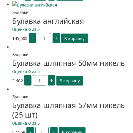
маленькая
Булавки
Булавка английская
Оценка
0
из 5
Количество
-
+
145,00
₽
В корзину
Булавка
английская
Булавки
Булавка шляпная 50мм никель
Оценка
0
из 5
Количество
-
+
2,40
₽
В корзину
Булавка
шляпная
50мм
никель
Булавки
Булавка шляпная 57мм никель
(25 шт)
Оценка
0
из 5
Количество
-
+
57,50
₽
В корзину
Булавка