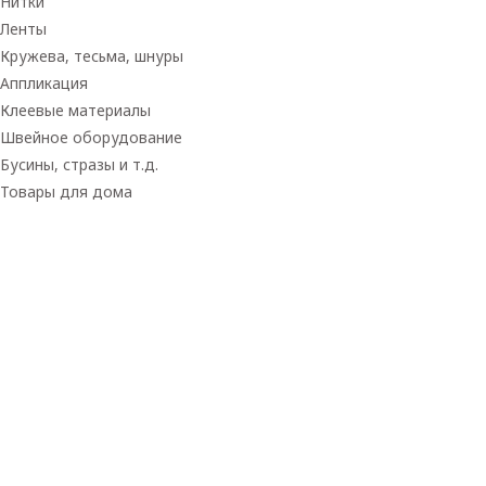
Нитки
Ленты
Кружева, тесьма, шнуры
Аппликация
Клеевые материалы
Швейное оборудование
Бусины, стразы и т.д.
Товары для дома
Товары для творчества
Фетр
Фоамиран
Принадлежности для рукоделия
Принадлежности для шитья
Флористика