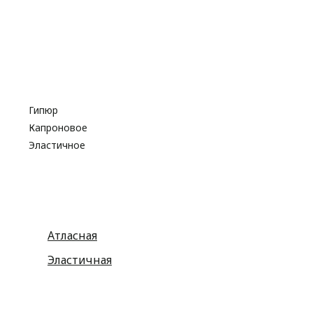
Капроновые
Кружева
Тесьма декоративная
Шнуры
Косая бейка
Разное
Гипюр
Капроновое
Эластичное
Атласная
Эластичная