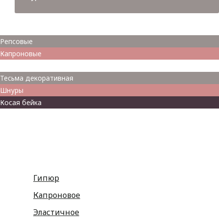
Атласные
Репсовые
Капроновые
Кружева
Тесьма декоративная
Шнуры
Косая бейка
Разное
Гипюр
Капроновое
Эластичное