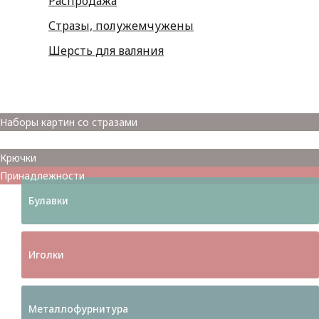
Распродажа
Стразы, полужемчужены
Шерсть для валяния
Наборы для вышивания
Наборы картин со стразами
Спицы
Крючки
Принадлежности
Булавки
Иголки
Металлофурнитура