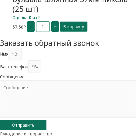
(25 шт)
Оценка
0
из 5
Количество
-
+
57,50
₽
В корзину
Булавка
шляпная
57мм
никель
Заказать обратный звонок
(25
шт)
Имя
Ваш телефон
Сообщение
Отправить
Рукоделие и творчество