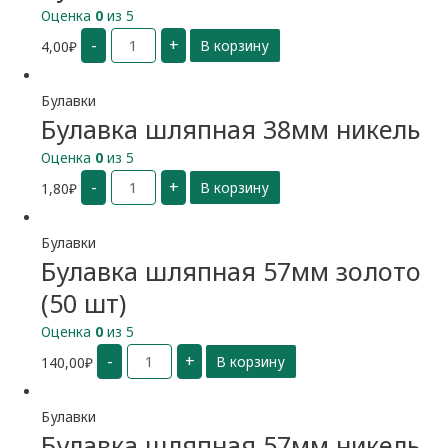
Оценка
0
из 5
Количество
-
+
4,00
₽
В корзину
Булавки
№1
28
мм
Булавки
Булавка шляпная 38мм никель
Оценка
0
из 5
Количество
-
+
1,80
₽
В корзину
Булавка
шляпная
38мм
никель
Булавки
Булавка шляпная 57мм золото
(50 шт)
Оценка
0
из 5
Количество
-
+
140,00
₽
В корзину
Булавка
шляпная
57мм
золото
(50
Булавки
шт)
Булавка шляпная 57мм никель