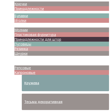
Крючки
Принадлежности
Булавки
Иголки
Металлофурнитура
Молнии
Пластиковая фурнитура
Принадлежности для штор
Пуговицы
Резинка
Шнурки
Атласные
Репсовые
Капроновые
Кружева
Тесьма декоративная