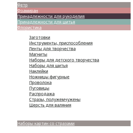
Фетр
Фоамиран
Принадлежности для рукоделия
Принадлежности для шитья
Флористика
Заготовки
Инструменты, приспособления
Ленты для творчества
Магниты
Наборы для детского творчества
Наборы для шитья
Наклейки
Ножницы фигурные
Проволока
Пуговицы
Распродажа
Стразы, полужемчужены
Шерсть для валяния
Наборы для вышивания
Наборы картин со стразами
Спицы