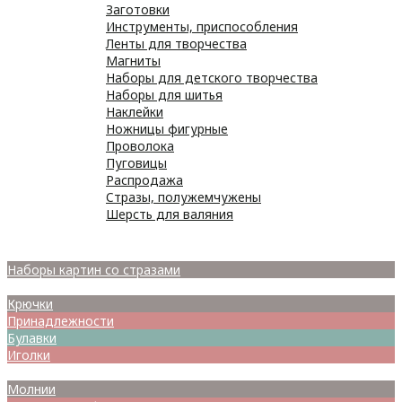
Заготовки
Инструменты, приспособления
Ленты для творчества
Магниты
Наборы для детского творчества
Наборы для шитья
Наклейки
Ножницы фигурные
Проволока
Пуговицы
Распродажа
Стразы, полужемчужены
Шерсть для валяния
Наборы для вышивания
Наборы картин со стразами
Спицы
Крючки
Принадлежности
Булавки
Иголки
Металлофурнитура
Молнии