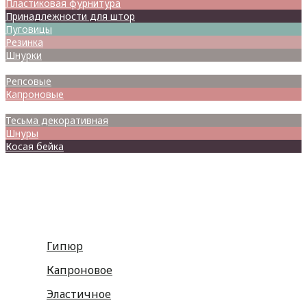
Пластиковая фурнитура
Принадлежности для штор
Пуговицы
Резинка
Шнурки
Атласные
Репсовые
Капроновые
Кружева
Тесьма декоративная
Шнуры
Косая бейка
Разное
Гипюр
Капроновое
Эластичное