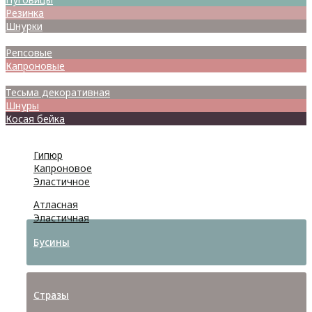
Резинка
Шнурки
Атласные
Репсовые
Капроновые
Кружева
Тесьма декоративная
Шнуры
Косая бейка
Разное
Гипюр
Капроновое
Эластичное
Атласная
Эластичная
Бусины
Стразы