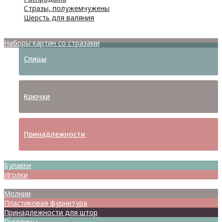
Стразы, полужемчужены
Шерсть для валяния
Наборы для вышивания
Наборы картин со стразами
Спицы
Крючки
Принадлежности
Булавки
Иголки
Металлофурнитура
Молнии
Пластиковая фурнитура
Принадлежности для штор
Пуговицы