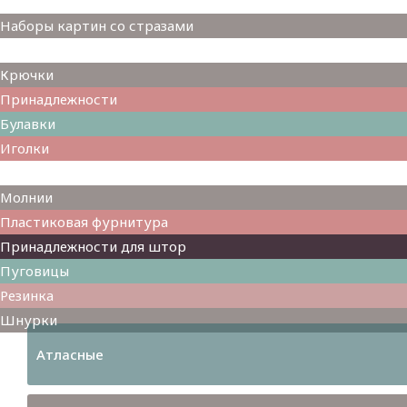
Наборы для вышивания
Наборы картин со стразами
Спицы
Крючки
Принадлежности
Булавки
Иголки
Металлофурнитура
Молнии
Пластиковая фурнитура
Принадлежности для штор
Пуговицы
Резинка
Шнурки
Атласные