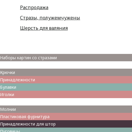
Распродажа
Стразы, полужемчужены
Шерсть для валяния
Наборы для вышивания
Наборы картин со стразами
Спицы
Крючки
Принадлежности
Булавки
Иголки
Металлофурнитура
Молнии
Пластиковая фурнитура
Принадлежности для штор
Пуговицы