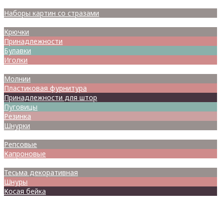
Наборы для вышивания
Наборы картин со стразами
Спицы
Крючки
Принадлежности
Булавки
Иголки
Металлофурнитура
Молнии
Пластиковая фурнитура
Принадлежности для штор
Пуговицы
Резинка
Шнурки
Атласные
Репсовые
Капроновые
Кружева
Тесьма декоративная
Шнуры
Косая бейка
Разное