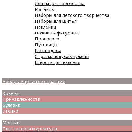
Ленты для творчества
Магниты
Наборы для детского творчества
Наборы для шитья
Наклейки
Ножницы фигурные
Проволока
Пуговицы
Распродажа
Стразы, полужемчужены
Шерсть для валяния
Наборы для вышивания
Наборы картин со стразами
Спицы
Крючки
Принадлежности
Булавки
Иголки
Металлофурнитура
Молнии
Пластиковая фурнитура