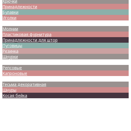
Крючки
Принадлежности
Булавки
Иголки
Металлофурнитура
Молнии
Пластиковая фурнитура
Принадлежности для штор
Пуговицы
Резинка
Шнурки
Атласные
Репсовые
Капроновые
Кружева
Тесьма декоративная
Шнуры
Косая бейка
Разное