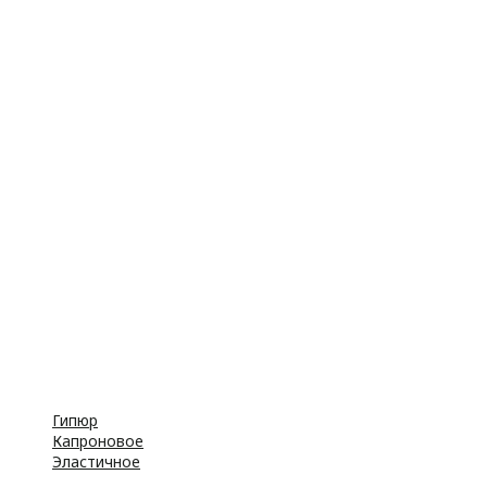
Крючки
Принадлежности
Булавки
Иголки
Металлофурнитура
Молнии
Пластиковая фурнитура
Принадлежности для штор
Пуговицы
Резинка
Шнурки
Атласные
Репсовые
Капроновые
Кружева
Тесьма декоративная
Шнуры
Косая бейка
Разное
Гипюр
Капроновое
Эластичное