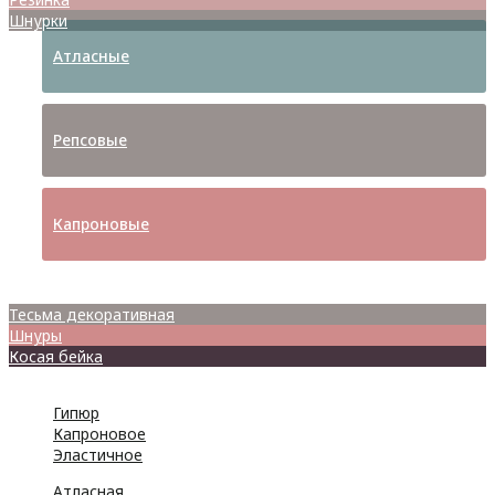
Шнурки
Атласные
Репсовые
Капроновые
Кружева
Тесьма декоративная
Шнуры
Косая бейка
Разное
Гипюр
Капроновое
Эластичное
Атласная