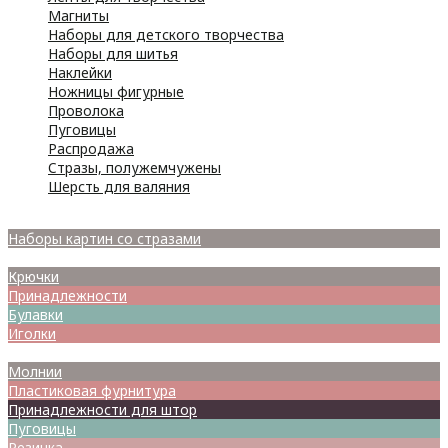
Магниты
Наборы для детского творчества
Наборы для шитья
Наклейки
Ножницы фигурные
Проволока
Пуговицы
Распродажа
Стразы, полужемчужены
Шерсть для валяния
Наборы для вышивания
Наборы картин со стразами
Спицы
Крючки
Принадлежности
Булавки
Иголки
Металлофурнитура
Молнии
Пластиковая фурнитура
Принадлежности для штор
Пуговицы
Резинка