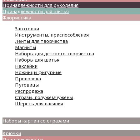
Принадлежности для рукоделия
Принадлежности для шитья
Флористика
Заготовки
Инструменты, приспособления
Ленты для творчества
Магниты
Наборы для детского творчества
Наборы для шитья
Наклейки
Ножницы фигурные
Проволока
Пуговицы
Распродажа
Стразы, полужемчужены
Шерсть для валяния
Наборы для вышивания
Наборы картин со стразами
Спицы
Крючки
Принадлежности