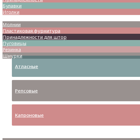
Булавки
Иголки
Металлофурнитура
Молнии
Пластиковая фурнитура
Принадлежности для штор
Пуговицы
Резинка
Шнурки
Атласные
Репсовые
Капроновые
Кружева