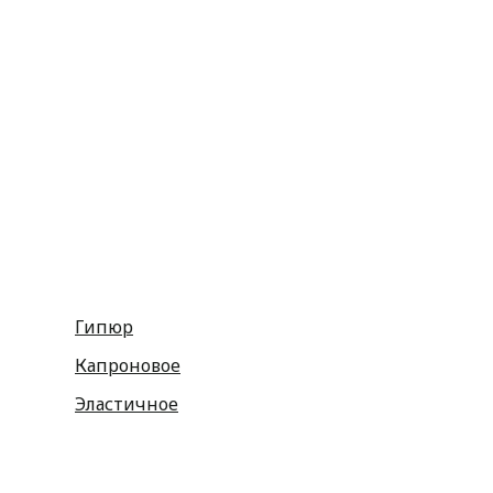
Репсовые
Капроновые
Кружева
Тесьма декоративная
Шнуры
Косая бейка
Разное
Гипюр
Капроновое
Эластичное