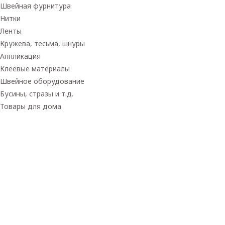
Швейная фурнитура
Нитки
Ленты
Кружева, тесьма, шнуры
Аппликация
Клеевые материалы
Швейное оборудование
Бусины, стразы и т.д.
Товары для дома
Товары для творчества
Фетр
Фоамиран
Принадлежности для рукоделия
Принадлежности для шитья
Флористика