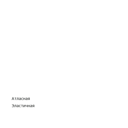
Атласная
Эластичная
Бусины
Стразы