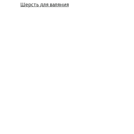
Шерсть для валяния
Наборы для вышивания
Наборы картин со стразами
Спицы
Крючки
Принадлежности
Булавки
Иголки
Металлофурнитура
Молнии
Пластиковая фурнитура
Принадлежности для штор
Пуговицы
Резинка
Шнурки
Атласные