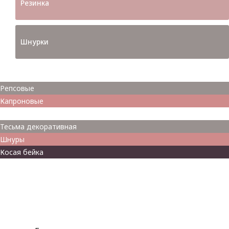
Резинка
Шнурки
Атласные
Репсовые
Капроновые
Кружева
Тесьма декоративная
Шнуры
Косая бейка
Разное