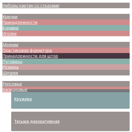
Наборы картин со стразами
Спицы
Крючки
Принадлежности
Булавки
Иголки
Металлофурнитура
Молнии
Пластиковая фурнитура
Принадлежности для штор
Пуговицы
Резинка
Шнурки
Атласные
Репсовые
Капроновые
Кружева
Тесьма декоративная