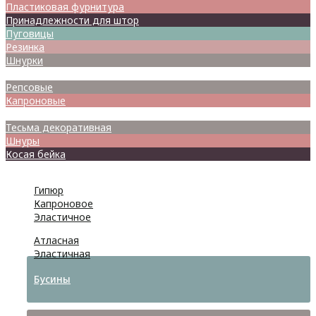
Пластиковая фурнитура
Принадлежности для штор
Пуговицы
Резинка
Шнурки
Атласные
Репсовые
Капроновые
Кружева
Тесьма декоративная
Шнуры
Косая бейка
Разное
Гипюр
Капроновое
Эластичное
Атласная
Эластичная
Бусины