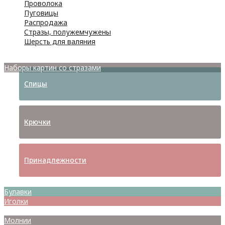
Проволока
Пуговицы
Распродажа
Стразы, полужемчужены
Шерсть для валяния
Наборы для вышивания
Наборы картин со стразами
Спицы
Крючки
Принадлежности
Булавки
Иголки
Металлофурнитура
Молнии