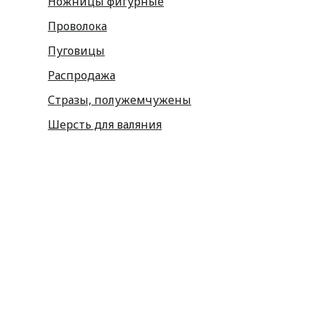
Ножницы фигурные
Проволока
Пуговицы
Распродажа
Стразы, полужемчужены
Шерсть для валяния
Наборы для вышивания
Наборы картин со стразами
Спицы
Крючки
Принадлежности
Булавки
Иголки
Металлофурнитура
Молнии
Пластиковая фурнитура
Принадлежности для штор