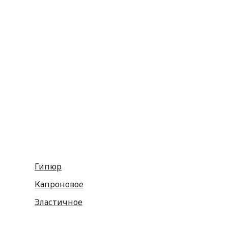
Пуговицы
Резинка
Шнурки
Атласные
Репсовые
Капроновые
Кружева
Тесьма декоративная
Шнуры
Косая бейка
Разное
Гипюр
Капроновое
Эластичное