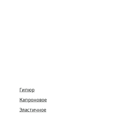
Резинка
Шнурки
Атласные
Репсовые
Капроновые
Кружева
Тесьма декоративная
Шнуры
Косая бейка
Разное
Гипюр
Капроновое
Эластичное