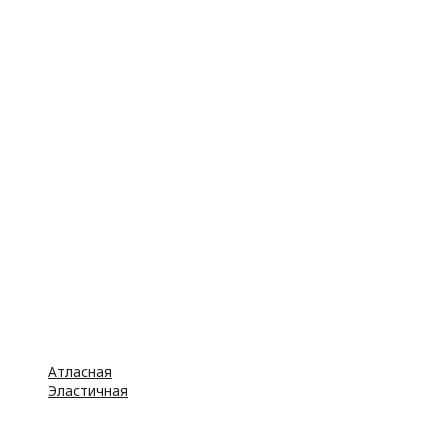
Атласная
Эластичная
Бусины
Стразы