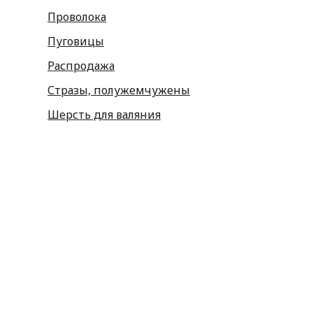
Проволока
Пуговицы
Распродажа
Стразы, полужемчужены
Шерсть для валяния
Наборы для вышивания
Наборы картин со стразами
Спицы
Крючки
Принадлежности
Булавки
Иголки
Металлофурнитура
Молнии
Пластиковая фурнитура
Принадлежности для штор
Пуговицы