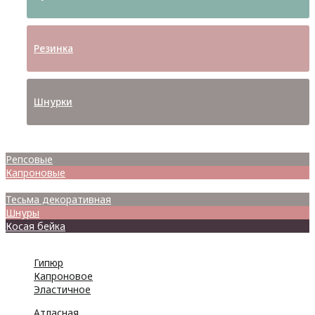
Резинка
Шнурки
Атласные
Репсовые
Капроновые
Кружева
Тесьма декоративная
Шнуры
Косая бейка
Разное
Гипюр
Капроновое
Эластичное
Атласная