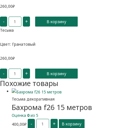
260,00
₽
Количество
-
+
В корзину
Тесьма
Гранатовая
Тесьма
Цвет: Гранатовый
260,00
₽
Количество
-
+
В корзину
Тесьма
Гранатовая
Похожие товары
Тесьма декоративная
Бахрома f26 15 метров
Оценка
0
из 5
Количество
-
+
400,00
₽
В корзину
Бахрома
f26