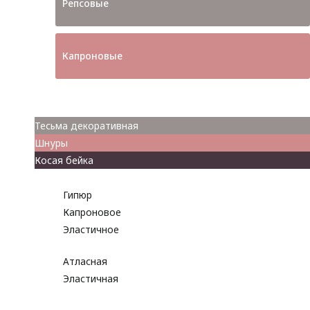
Репсовые
Капроновые
Кружева
Тесьма декоративная
Шнуры
Косая бейка
Разное
Гипюр
Капроновое
Эластичное
Атласная
Эластичная