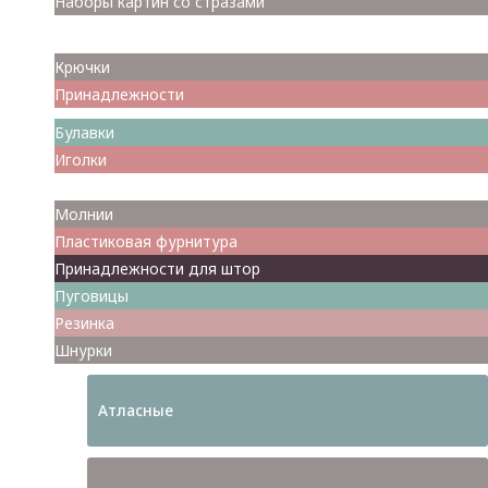
Наборы картин со стразами
Спицы
Крючки
Принадлежности
Булавки
Иголки
Металлофурнитура
Молнии
Пластиковая фурнитура
Принадлежности для штор
Пуговицы
Резинка
Шнурки
Атласные