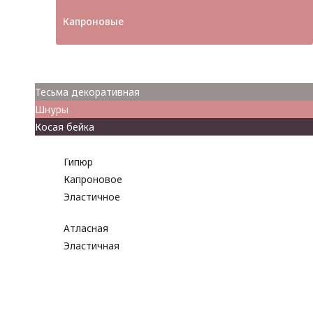
Капроновые
Кружева
Тесьма декоративная
Шнуры
Косая бейка
Разное
Гипюр
Капроновое
Эластичное
Атласная
Эластичная
Бусины