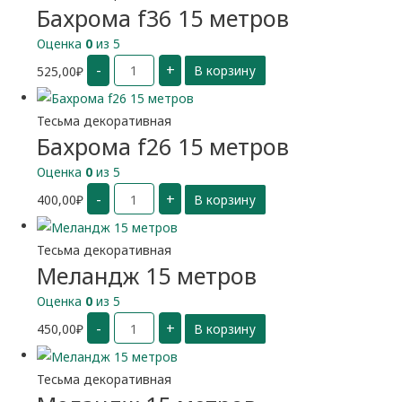
Бахрома f36 15 метров
Оценка
0
из 5
Количество
-
+
525,00
₽
В корзину
Бахрома
f36
15
метров
Тесьма декоративная
Бахрома f26 15 метров
Оценка
0
из 5
Количество
-
+
400,00
₽
В корзину
Бахрома
f26
15
метров
Тесьма декоративная
Меландж 15 метров
Оценка
0
из 5
Количество
-
+
450,00
₽
В корзину
Меландж
15
метров
Тесьма декоративная