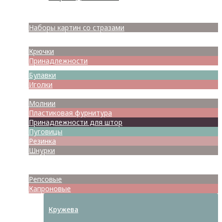
Наборы для вышивания
Наборы картин со стразами
Спицы
Крючки
Принадлежности
Булавки
Иголки
Металлофурнитура
Молнии
Пластиковая фурнитура
Принадлежности для штор
Пуговицы
Резинка
Шнурки
Атласные
Репсовые
Капроновые
Кружева