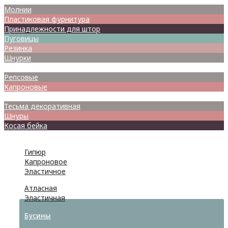
Молнии
Пластиковая фурнитура
Принадлежности для штор
Пуговицы
Резинка
Шнурки
Атласные
Репсовые
Капроновые
Кружева
Тесьма декоративная
Шнуры
Косая бейка
Разное
Гипюр
Капроновое
Эластичное
Атласная
Эластичная
Бусины