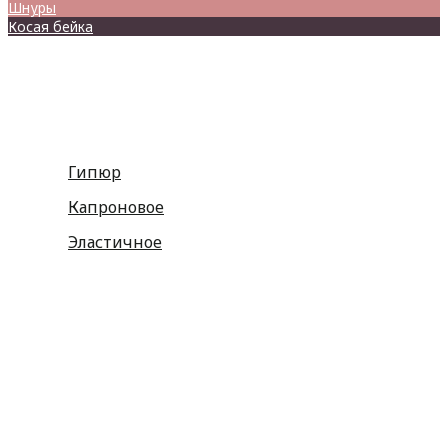
Шнуры
Косая бейка
Разное
Гипюр
Капроновое
Эластичное