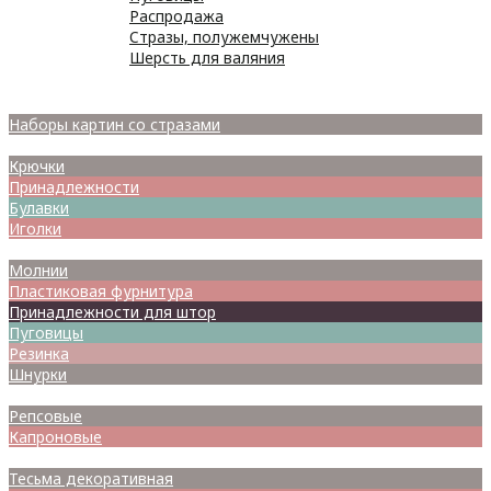
Распродажа
Стразы, полужемчужены
Шерсть для валяния
Наборы для вышивания
Наборы картин со стразами
Спицы
Крючки
Принадлежности
Булавки
Иголки
Металлофурнитура
Молнии
Пластиковая фурнитура
Принадлежности для штор
Пуговицы
Резинка
Шнурки
Атласные
Репсовые
Капроновые
Кружева
Тесьма декоративная