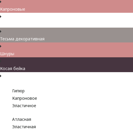
Капроновые
Кружева
Тесьма декоративная
Шнуры
Косая бейка
Разное
Гипюр
Капроновое
Эластичное
Атласная
Эластичная