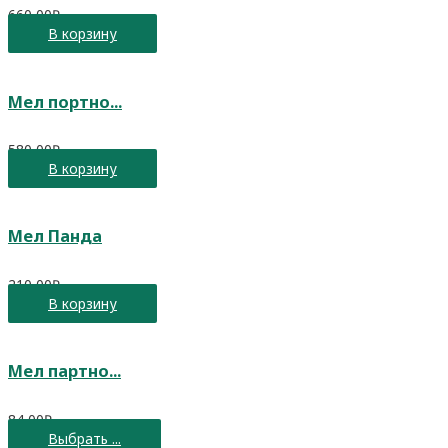
660,00
₽
В корзину
Мел портно...
580,00
₽
В корзину
Мел Панда
210,00
₽
В корзину
Мел партно...
84,00
₽
Выбрать ...