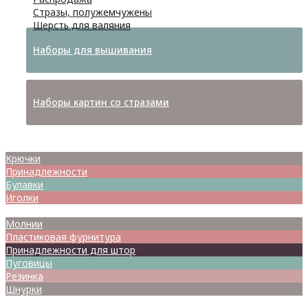
Стразы, полужемчужены
Шерсть для валяния
Наборы для вышивания
Наборы картин со стразами
Спицы
Крючки
Принадлежности
Булавки
Иголки
Металлофурнитура
Молнии
Пластиковая фурнитура
Принадлежности для штор
Пуговицы
Резинка
Шнурки
Атласные