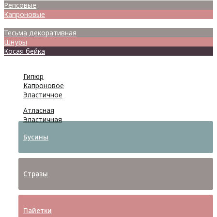
Репсовые
Капроновые
Кружева
Тесьма декоративная
Шнуры
Косая бейка
Разное
Гипюр
Капроновое
Эластичное
Атласная
Эластичная
Бусины
Стразы
Пайетки