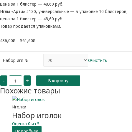
цена за 1 блистер — 48,60 руб.
Иглы «Арти» #130, универсальные — в упаковке 10 блистеров,
цена за 1 блистер — 48,60 руб.
Товар продается упаковками.
486,00
₽
–
561,60
₽
Набор игл №
Очистить
Количество
-
+
В корзину
Иглы
"Арти"
Похожие товары
универсальные
Иголки
Набор иголок
Оценка
0
из 5
Подробнее