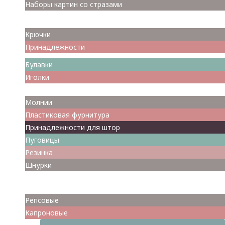
Наборы картин со стразами
Спицы
Крючки
Принадлежности
Булавки
Иголки
Металлофурнитура
Молнии
Пластиковая фурнитура
Принадлежности для штор
Пуговицы
Резинка
Шнурки
Атласные
Репсовые
Капроновые