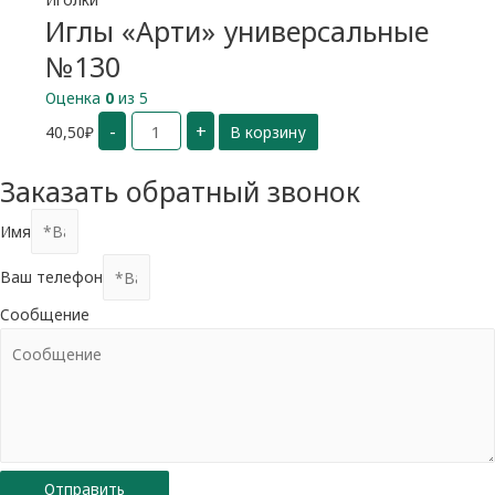
Иглы «Арти» универсальные
№130
Оценка
0
из 5
Количество
-
+
40,50
₽
В корзину
Иглы
"Арти"
универсальные
№130
Заказать обратный звонок
Имя
Ваш телефон
Сообщение
Отправить