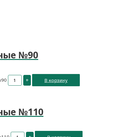
ные №90
№90
+
В корзину
ные №110
№110