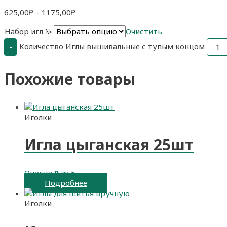
625,00
₽
–
1175,00
₽
Набор игл №
Очистить
Количество Иглы вышивальные с тупым концом
-
Похожие товары
Иголки
Игла цыганская 25шт
Оценка
0
из 5
Подробнее
Иголки