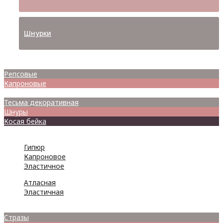
Шнурки
Атласные
Репсовые
Капроновые
Кружева
Тесьма декоративная
Шнуры
Косая бейка
Разное
Гипюр
Капроновое
Эластичное
Атласная
Эластичная
Бусины
Стразы