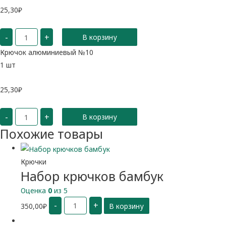
25,30
₽
Количество
-
+
В корзину
Крючок
алюминиевый
№10
Крючок алюминиевый №10
1 шт
25,30
₽
Количество
-
+
В корзину
Крючок
алюминиевый
Похожие товары
№10
Крючки
Набор крючков бамбук
Оценка
0
из 5
Количество
-
+
350,00
₽
В корзину
Набор
крючков
бамбук