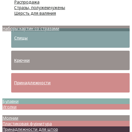
Распродажа
Стразы, полужемчужены
Шерсть для валяния
Наборы для вышивания
Наборы картин со стразами
Спицы
Крючки
Принадлежности
Булавки
Иголки
Металлофурнитура
Молнии
Пластиковая фурнитура
Принадлежности для штор