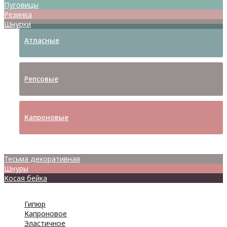
Пуговицы
Резинка
Шнурки
Атласные
Репсовые
Капроновые
Кружева
Тесьма декоративная
Шнуры
Косая бейка
Разное
Гипюр
Капроновое
Эластичное