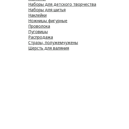
Наборы для детского творчества
Наборы для шитья
Наклейки
Ножницы фигурные
Проволока
Пуговицы
Распродажа
Стразы, полужемчужены
Шерсть для валяния
Наборы для вышивания
Наборы картин со стразами
Спицы
Крючки
Принадлежности
Булавки
Иголки
Металлофурнитура
Молнии
Пластиковая фурнитура
Принадлежности для штор
Пуговицы