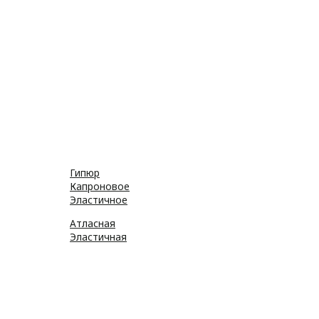
Резинка
Шнурки
Атласные
Репсовые
Капроновые
Кружева
Тесьма декоративная
Шнуры
Косая бейка
Разное
Гипюр
Капроновое
Эластичное
Атласная
Эластичная
Бусины
Стразы
Пайетки