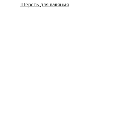
Шерсть для валяния
Наборы для вышивания
Наборы картин со стразами
Спицы
Крючки
Принадлежности
Булавки
Иголки
Металлофурнитура
Молнии
Пластиковая фурнитура
Принадлежности для штор
Пуговицы
Резинка
Шнурки
Атласные