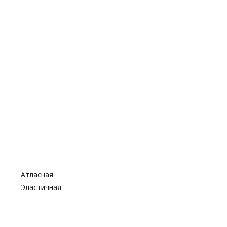
Атласная
Эластичная
Бусины
Стразы