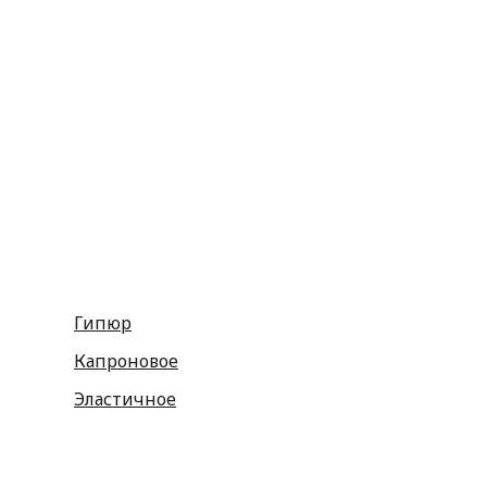
Репсовые
Капроновые
Кружева
Тесьма декоративная
Шнуры
Косая бейка
Разное
Гипюр
Капроновое
Эластичное