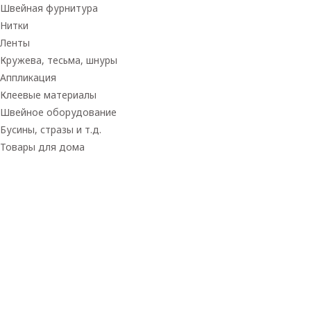
Швейная фурнитура
Нитки
Ленты
Кружева, тесьма, шнуры
Аппликация
Клеевые материалы
Швейное оборудование
Бусины, стразы и т.д.
Товары для дома
Товары для творчества
Фетр
Фоамиран
Принадлежности для рукоделия
Принадлежности для шитья
Флористика