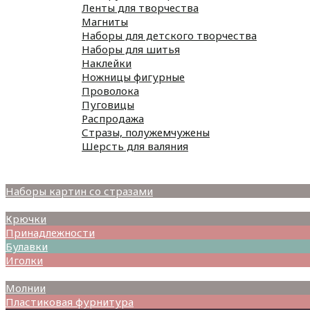
Ленты для творчества
Магниты
Наборы для детского творчества
Наборы для шитья
Наклейки
Ножницы фигурные
Проволока
Пуговицы
Распродажа
Стразы, полужемчужены
Шерсть для валяния
Наборы для вышивания
Наборы картин со стразами
Спицы
Крючки
Принадлежности
Булавки
Иголки
Металлофурнитура
Молнии
Пластиковая фурнитура