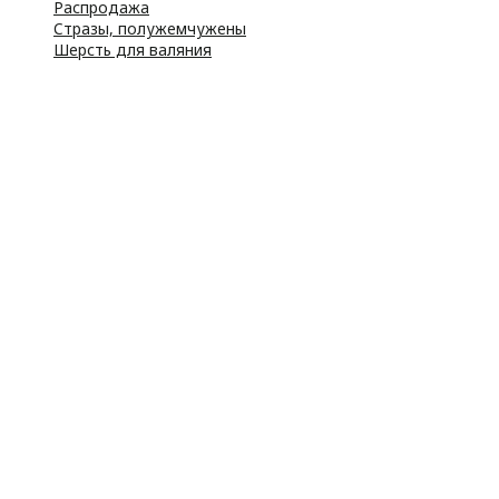
Распродажа
Стразы, полужемчужены
Шерсть для валяния
Наборы для вышивания
Наборы картин со стразами
Спицы
Крючки
Принадлежности
Булавки
Иголки
Металлофурнитура
Молнии
Пластиковая фурнитура
Принадлежности для штор
Пуговицы
Резинка
Шнурки
Атласные
Репсовые
Капроновые
Кружева
Тесьма декоративная
Шнуры