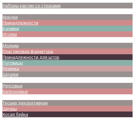
Наборы картин со стразами
Спицы
Крючки
Принадлежности
Булавки
Иголки
Металлофурнитура
Молнии
Пластиковая фурнитура
Принадлежности для штор
Пуговицы
Резинка
Шнурки
Атласные
Репсовые
Капроновые
Кружева
Тесьма декоративная
Шнуры
Косая бейка
Разное