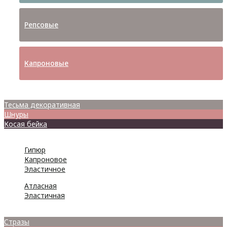
Репсовые
Капроновые
Кружева
Тесьма декоративная
Шнуры
Косая бейка
Разное
Гипюр
Капроновое
Эластичное
Атласная
Эластичная
Бусины
Стразы