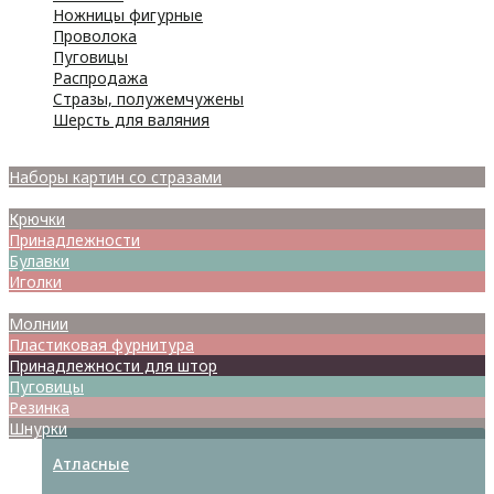
Ножницы фигурные
Проволока
Пуговицы
Распродажа
Стразы, полужемчужены
Шерсть для валяния
Наборы для вышивания
Наборы картин со стразами
Спицы
Крючки
Принадлежности
Булавки
Иголки
Металлофурнитура
Молнии
Пластиковая фурнитура
Принадлежности для штор
Пуговицы
Резинка
Шнурки
Атласные