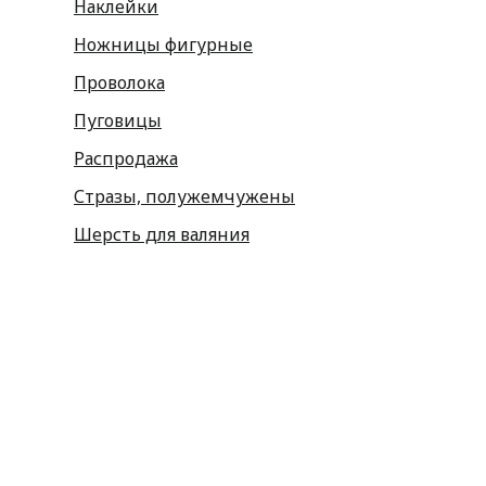
Наклейки
Ножницы фигурные
Проволока
Пуговицы
Распродажа
Стразы, полужемчужены
Шерсть для валяния
Наборы для вышивания
Наборы картин со стразами
Спицы
Крючки
Принадлежности
Булавки