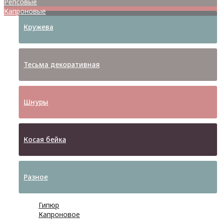
Репсовые
Капроновые
Кружева
Тесьма декоративная
Шнуры
Косая бейка
Разное
Гипюр
Капроновое