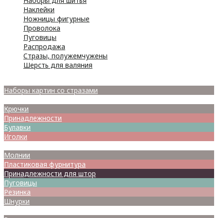
Наборы для шитья
Наклейки
Ножницы фигурные
Проволока
Пуговицы
Распродажа
Стразы, полужемчужены
Шерсть для валяния
Наборы для вышивания
Наборы картин со стразами
Спицы
Крючки
Принадлежности
Булавки
Иголки
Металлофурнитура
Молнии
Пластиковая фурнитура
Принадлежности для штор
Пуговицы
Резинка
Шнурки
Атласные