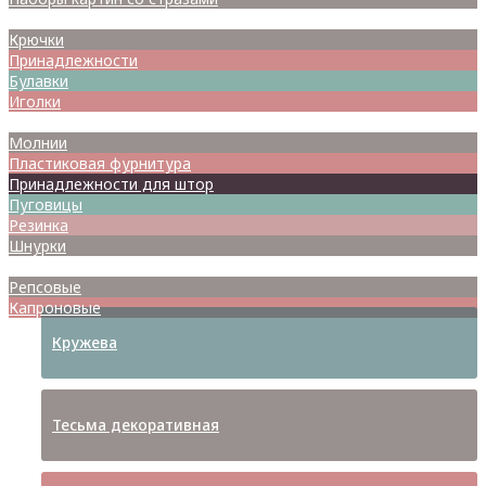
Спицы
Крючки
Принадлежности
Булавки
Иголки
Металлофурнитура
Молнии
Пластиковая фурнитура
Принадлежности для штор
Пуговицы
Резинка
Шнурки
Атласные
Репсовые
Капроновые
Кружева
Тесьма декоративная