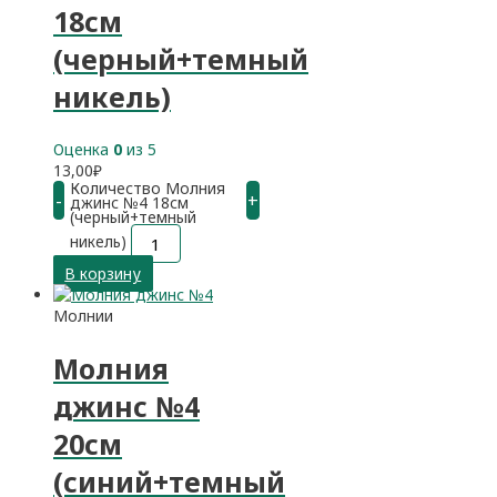
18см
(черный+темный
никель)
Оценка
0
из 5
13,00
₽
Количество Молния
-
+
джинс №4 18см
(черный+темный
никель)
В корзину
Молнии
Молния
джинс №4
20см
(синий+темный