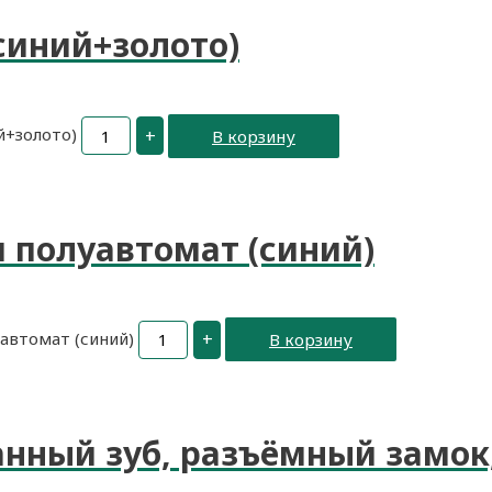
синий+золото)
й+золото)
+
В корзину
 полуавтомат (синий)
автомат (синий)
+
В корзину
нный зуб, разъёмный замок,