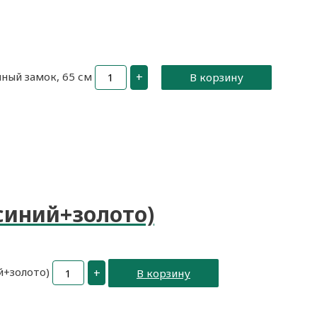
ный замок, 65 см
+
В корзину
синий+золото)
й+золото)
+
В корзину