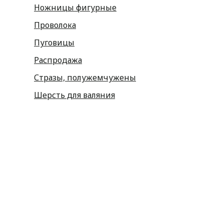
Ножницы фигурные
Проволока
Пуговицы
Распродажа
Стразы, полужемчужены
Шерсть для валяния
Наборы для вышивания
Наборы картин со стразами
Спицы
Крючки
Принадлежности
Булавки
Иголки
Металлофурнитура
Молнии
Пластиковая фурнитура