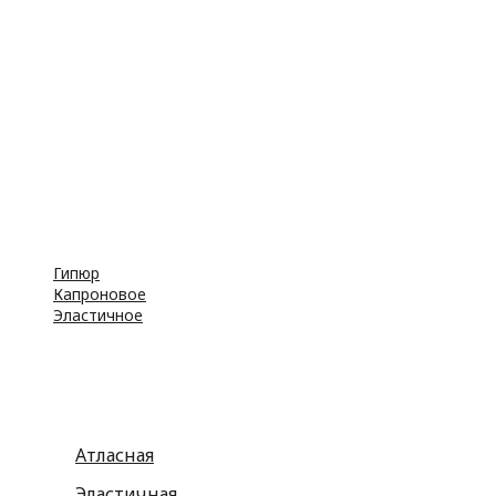
Принадлежности для штор
Пуговицы
Резинка
Шнурки
Атласные
Репсовые
Капроновые
Кружева
Тесьма декоративная
Шнуры
Косая бейка
Разное
Гипюр
Капроновое
Эластичное
Атласная
Эластичная