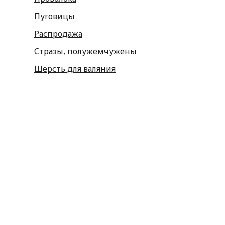
Пуговицы
Распродажа
Стразы, полужемчужены
Шерсть для валяния
Наборы для вышивания
Наборы картин со стразами
Спицы
Крючки
Принадлежности
Булавки
Иголки
Металлофурнитура
Молнии