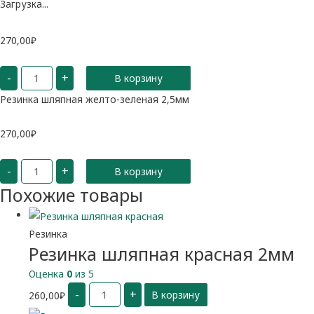
Загрузка...
270,00
₽
Количество
-
+
В корзину
Резинка
шляпная
желто-
Резинка шляпная желто-зеленая 2,5мм
зеленая
2,5мм
270,00
₽
Количество
-
+
В корзину
Резинка
шляпная
Похожие товары
желто-
зеленая
2,5мм
Резинка
Резинка шляпная красная 2мм
Оценка
0
из 5
Количество
-
+
260,00
₽
В корзину
Резинка
шляпная
красная