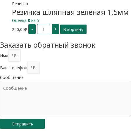
Резинка
Резинка шляпная зеленая 1,5мм
Оценка
0
из 5
Количество
-
+
220,00
₽
В корзину
Резинка
шляпная
зеленая
1,5мм
Заказать обратный звонок
Имя
Ваш телефон
Сообщение
Отправить