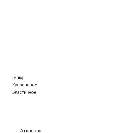
Резинка
Шнурки
Атласные
Репсовые
Капроновые
Кружева
Тесьма декоративная
Шнуры
Косая бейка
Разное
Гипюр
Капроновое
Эластичное
Атласная