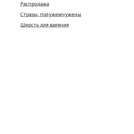
Распродажа
Стразы, полужемчужены
Шерсть для валяния
Наборы для вышивания
Наборы картин со стразами
Спицы
Крючки
Принадлежности
Булавки
Иголки
Металлофурнитура
Молнии
Пластиковая фурнитура
Принадлежности для штор
Пуговицы