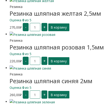
2мм
Резинка
Резинка шляпная желтая 2,5мм
Оценка
0
из 5
Количество
-
+
270,00
₽
В корзину
Резинка
шляпная
желтая
2,5мм
Резинка
Резинка шляпная розовая 1,5мм
Оценка
0
из 5
Количество
-
+
220,00
₽
В корзину
Резинка
шляпная
розовая
1,5мм
Резинка
Резинка шляпная синяя 2мм
Оценка
0
из 5
Количество
-
+
260,00
₽
В корзину
Резинка
шляпная
синяя
2мм