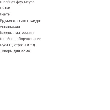
Швейная фурнитура
Нитки
Ленты
Кружева, тесьма, шнуры
Аппликация
Клеевые материалы
Швейное оборудование
Бусины, стразы и т.д.
Товары для дома
Товары для творчества
Фетр
Фоамиран
Принадлежности для рукоделия
Принадлежности для шитья
Флористика