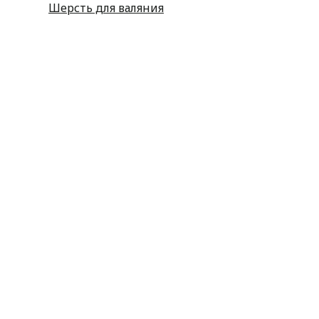
Шерсть для валяния
Наборы для вышивания
Наборы картин со стразами
Спицы
Крючки
Принадлежности
Булавки
Иголки
Металлофурнитура
Молнии
Пластиковая фурнитура
Принадлежности для штор
Пуговицы
Резинка
Шнурки
Атласные