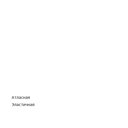
Атласная
Эластичная
Бусины
Стразы