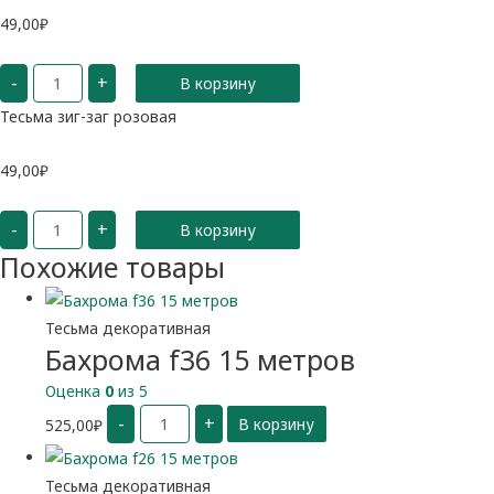
49,00
₽
Количество
-
+
В корзину
Тесьма
зиг-
заг
Тесьма зиг-заг розовая
розовая
49,00
₽
Количество
-
+
В корзину
Тесьма
зиг-
Похожие товары
заг
розовая
Тесьма декоративная
Бахрома f36 15 метров
Оценка
0
из 5
Количество
-
+
525,00
₽
В корзину
Бахрома
f36
15
метров
Тесьма декоративная