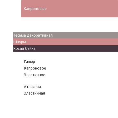
Капроновые
Кружева
Тесьма декоративная
Шнуры
Косая бейка
Разное
Гипюр
Капроновое
Эластичное
Атласная
Эластичная
Бусины