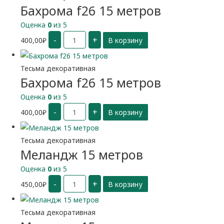
Бахрома f26 15 метров
Оценка
0
из 5
Количество
-
+
400,00
₽
В корзину
Бахрома
f26
15
метров
Тесьма декоративная
Бахрома f26 15 метров
Оценка
0
из 5
Количество
-
+
400,00
₽
В корзину
Бахрома
f26
15
метров
Тесьма декоративная
Меландж 15 метров
Оценка
0
из 5
Количество
-
+
450,00
₽
В корзину
Меландж
15
метров
Тесьма декоративная